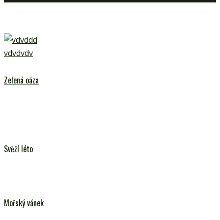
vdvdvdv
Zelená oáza
Svěží léto
Mořský vánek