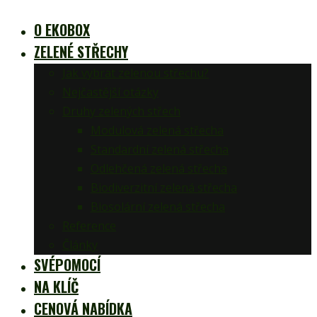
O EKOBOX
ZELENÉ STŘECHY
Jak vybrat zelenou střechu?
Nejčastější otázky
Druhy zelených střech
Modulová zelená střecha
Standardní zelená střecha
Odlehčená zelená střecha
Biodiverzitní zelená střecha
Biosolární zelená střecha
Reference
Články
SVÉPOMOCÍ
NA KLÍČ
CENOVÁ NABÍDKA