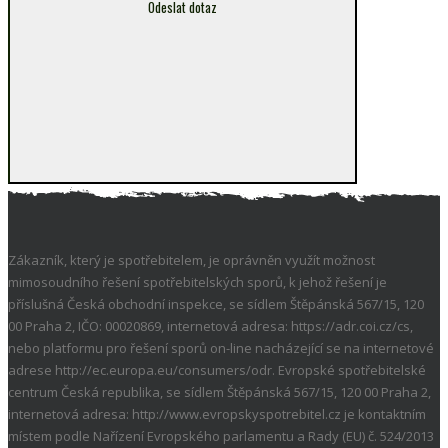
Odeslat dotaz
Zákazník, který je spotřebitelem, je oprávněn využít možnost
mimosoudního řešení spotřebitelských sporů, k jehož řešení je
příslušná Česká obchodní inspekce, se sídlem Štěpánská 567/15, 120
00 Praha 2, IČO: 00020869, internetová adresa: https://adr.coi.cz/cs,
nebo platformu pro řešení sporů on-line nacházející se na internetové
adrese http://ec.europa.eu/consumers/odr. Evropské spotřebitelské
centrum Česká republika, se sídlem Štěpánská 567/15, 120 00 Praha 2,
internetová adresa: http://www.evropskyspotrebitel.cz je kontaktním
místem podle Nařízení Evropského parlamentu a Rady (EU) č. 524/2013