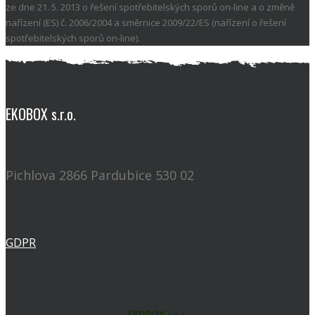
ze dne 21. 5. 2013 o řešení spotřebitelských sporů on-line a o změně
nařízení (ES) č. 2006/2004 a směrnice 2009/22/ES (nařízení o řešení
spotřebitelských sporů on-line).
EKOBOX s.r.o.
Pichlova 2866 Pardubice 530 02
GDPR